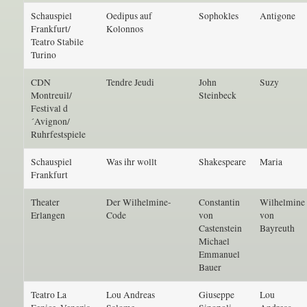
Schauspiel
Oedipus auf
Sophokles
Antigone
Frankfurt/
Kolonnos
Teatro Stabile
Turino
CDN
Tendre Jeudi
John
Suzy
Montreuil/
Steinbeck
Festival d
´Avignon/
Ruhrfestspiele
Schauspiel
Was ihr wollt
Shakespeare
Maria
Frankfurt
Theater
Der Wilhelmine-
Constantin
Wilhelmine
Erlangen
Code
von
von
Castenstein
Bayreuth
Michael
Emmanuel
Bauer
Teatro La
Lou Andreas
Giuseppe
Lou