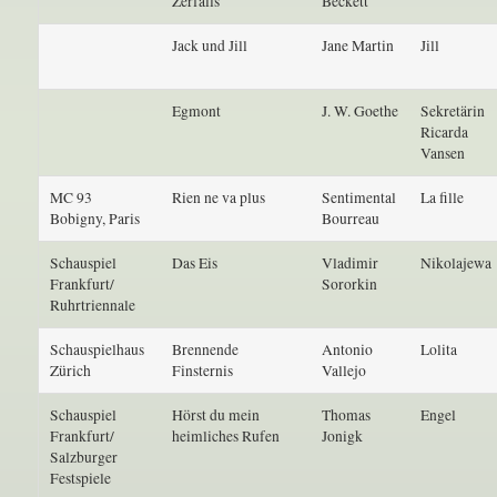
Zerfalls
Beckett
Jack und Jill
Jane Martin
Jill
Egmont
J. W. Goethe
Sekretärin
Ricarda
Vansen
MC 93
Rien ne va plus
Sentimental
La fille
Bobigny, Paris
Bourreau
Schauspiel
Das Eis
Vladimir
Nikolajewa
Frankfurt/
Sororkin
Ruhrtriennale
Schauspielhaus
Brennende
Antonio
Lolita
Zürich
Finsternis
Vallejo
Schauspiel
Hörst du mein
Thomas
Engel
Frankfurt/
heimliches Rufen
Jonigk
Salzburger
Festspiele