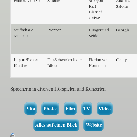
Fenice, Venezia
Salome
Sinopoli
Andreas
Karl
Salome
Dietrich
Gräwe
Muffathalle
Prepper
Hunger und
Georgia
München
Seide
Import/Export
Die Schwerkraft der
Florian von
Candy
Kantine
Idioten
Hoermann
Sprecherin in diversen Hörspielen und Konzerten.
Vita
Photos
Film
TV
Video
Alles auf einen Blick
Website