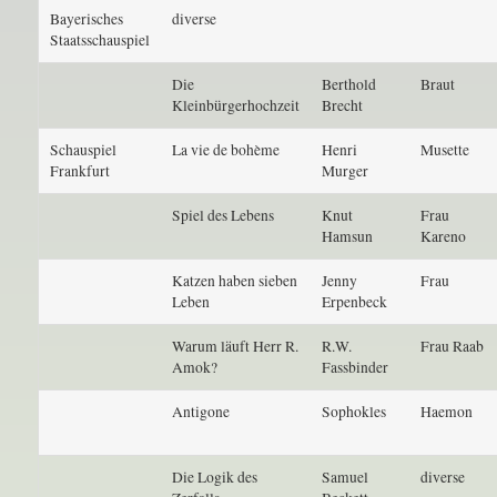
Bayerisches
diverse
Staatsschauspiel
Die
Berthold
Braut
Kleinbürgerhochzeit
Brecht
Schauspiel
La vie de bohème
Henri
Musette
Frankfurt
Murger
Spiel des Lebens
Knut
Frau
Hamsun
Kareno
Katzen haben sieben
Jenny
Frau
Leben
Erpenbeck
Warum läuft Herr R.
R.W.
Frau Raab
Amok?
Fassbinder
Antigone
Sophokles
Haemon
Die Logik des
Samuel
diverse